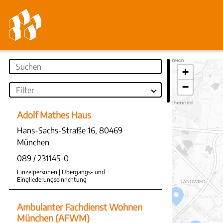
+
−
Adolf Mathes Haus
Hans-Sachs-Straße 16, 80469
München
089 / 231145-0
Einzelpersonen | Übergangs- und
Eingliederungseinrichtung
Ambulanter Fachdienst Wohnen
München (AFWM)